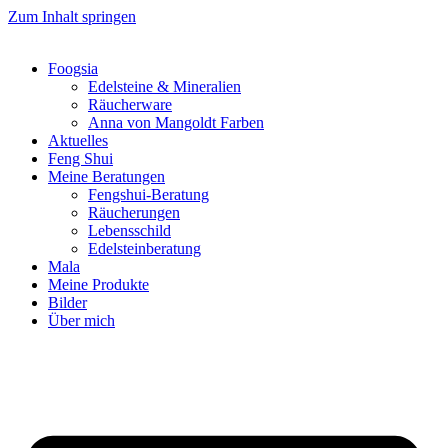
Zum Inhalt springen
Foogsia
Edelsteine & Mineralien
Räucherware
Anna von Mangoldt Farben
Aktuelles
Feng Shui
Meine Beratungen
Fengshui-Beratung
Räucherungen
Lebensschild
Edelsteinberatung
Mala
Meine Produkte
Bilder
Über mich